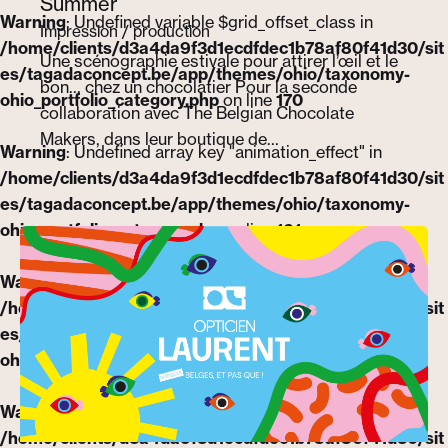
Summer
Warning
: Undefined variable $grid_offset_class in
Impression / production
/home/clients/d3a4da9f3d1ecdfdec1b78af80f41d30/sit
Une scénographie estivale pour attirer l’œil et le
es/tagadaconcept.be/app/themes/ohio/taxonomy-
bon… chez un chocolatier Pour la seconde
ohio_portfolio_category.php
on line
170
collaboration avec The Belgian Chocolate
Makers, dans leur boutique de…
Warning
: Undefined array key "animation_effect" in
/home/clients/d3a4da9f3d1ecdfdec1b78af80f41d30/sit
es/tagadaconcept.be/app/themes/ohio/taxonomy-
ohio_portfolio_category.php
on line
161
Warning
: Undefined variable $grid_offset_class in
/home/clients/d3a4da9f3d1ecdfdec1b78af80f41d30/sit
es/tagadaconcept.be/app/themes/ohio/taxonomy-
ohio_portfolio_category.php
on line
170
Warning
: Undefined array key "animation_effect" in
/home/clients/d3a4da9f3d1ecdfdec1b78af80f41d30/sit