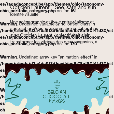
es/tagadaconcept.be/app/themes/ohio/taxonomy-
Opticien Laurent – See, safe and sun
ohio_portfolio_category.php
on line
161
Identité visuelle
Une scénographie estivale entre réalisme et
Warning
: Undefined variable $grid_offset_class in
abstraction Pour notre première collaboration
/home/clients/d3a4da9f3d1ecdfdec1b78af80f41d30/sit
avec Opticien Laurent, l’objectif était clair :
es/tagadaconcept.be/app/themes/ohio/taxonomy-
transformer les vitrines des deux magasins, à…
ohio_portfolio_category.php
on line
170
Warning
: Undefined array key "animation_effect" in
/home/clients/d3a4da9f3d1ecdfdec1b78af80f41d30/sit
es/tagadaconcept.be/app/themes/ohio/taxonomy-
ohio_portfolio_category.php
on line
161
Warning
: Undefined variable $grid_offset_class in
/home/clients/d3a4da9f3d1ecdfdec1b78af80f41d30/sit
es/tagadaconcept.be/app/themes/ohio/taxonomy-
ohio_portfolio_category.php
on line
170