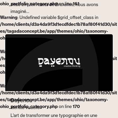
ohio_portfolio_category.php
on line
161
situé en plein cœur de Bruxelles, nous avons
imaginé…
Warning
: Undefined variable $grid_offset_class in
/home/clients/d3a4da9f3d1ecdfdec1b78af80f41d30/sit
es/tagadaconcept.be/app/themes/ohio/taxonomy-
ohio_portfolio_category.php
on line
170
Warning
: Undefined array key "animation_effect" in
/home/clients/d3a4da9f3d1ecdfdec1b78af80f41d30/sit
es/tagadaconcept.be/app/themes/ohio/taxonomy-
ohio_portfolio_category.php
on line
161
Warning
: Undefined variable $grid_offset_class in
/home/clients/d3a4da9f3d1ecdfdec1b78af80f41d30/sit
Dayenou
es/tagadaconcept.be/app/themes/ohio/taxonomy-
ohio_portfolio_category.php
on line
170
Identité visuelle
L’art de transformer une typographie en une