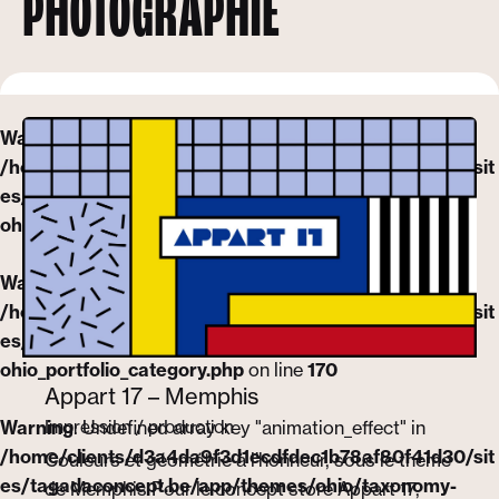
PHOTOGRAPHIE
Warning
: Undefined array key "animation_effect" in
/home/clients/d3a4da9f3d1ecdfdec1b78af80f41d30/sit
es/tagadaconcept.be/app/themes/ohio/taxonomy-
ohio_portfolio_category.php
on line
161
Warning
: Undefined variable $grid_offset_class in
/home/clients/d3a4da9f3d1ecdfdec1b78af80f41d30/sit
es/tagadaconcept.be/app/themes/ohio/taxonomy-
ohio_portfolio_category.php
on line
170
Appart 17 – Memphis
Impression / production
Warning
: Undefined array key "animation_effect" in
/home/clients/d3a4da9f3d1ecdfdec1b78af80f41d30/sit
Couleurs et géométrie à l’honneur, sous le thème
es/tagadaconcept.be/app/themes/ohio/taxonomy-
de Memphis Pour le concept store Appart 17,