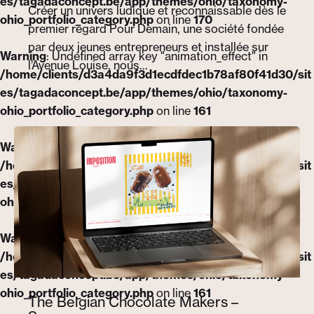
es/tagadaconcept.be/app/themes/ohio/taxonomy-
Créer un univers ludique et reconnaissable dès le
ohio_portfolio_category.php
on line
170
premier regard Pour Demain, une société fondée
par deux jeunes entrepreneurs et installée sur
Warning
: Undefined array key "animation_effect" in
l’Avenue Louise, nous…
/home/clients/d3a4da9f3d1ecdfdec1b78af80f41d30/sit
es/tagadaconcept.be/app/themes/ohio/taxonomy-
ohio_portfolio_category.php
on line
161
Warning
: Undefined variable $grid_offset_class in
/home/clients/d3a4da9f3d1ecdfdec1b78af80f41d30/sit
es/tagadaconcept.be/app/themes/ohio/taxonomy-
ohio_portfolio_category.php
on line
170
Warning
: Undefined array key "animation_effect" in
/home/clients/d3a4da9f3d1ecdfdec1b78af80f41d30/sit
es/tagadaconcept.be/app/themes/ohio/taxonomy-
ohio_portfolio_category.php
on line
161
The Belgian Chocolate Makers –