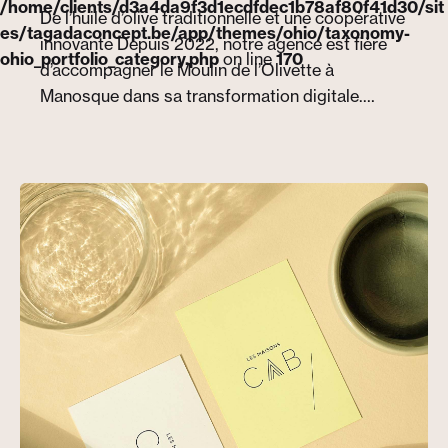
/home/clients/d3a4da9f3d1ecdfdec1b78af80f41d30/sit
De l’huile d’olive traditionnelle et une coopérative
es/tagadaconcept.be/app/themes/ohio/taxonomy-
innovante Depuis 2022, notre agence est fière
ohio_portfolio_category.php
on line
170
d’accompagner le Moulin de l’Olivette à
Manosque dans sa transformation digitale.…