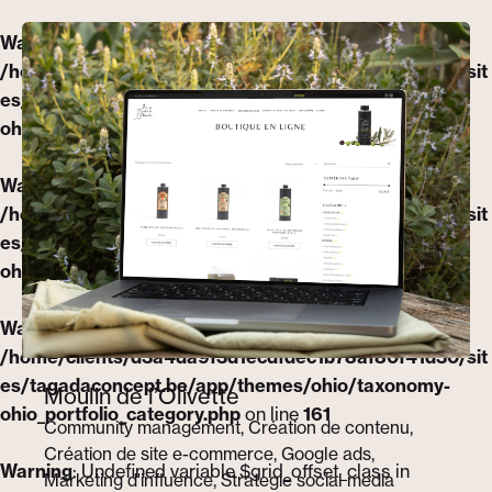
Warning
: Undefined array key "animation_effect" in
/home/clients/d3a4da9f3d1ecdfdec1b78af80f41d30/sit
es/tagadaconcept.be/app/themes/ohio/taxonomy-
ohio_portfolio_category.php
on line
161
Warning
: Undefined variable $grid_offset_class in
/home/clients/d3a4da9f3d1ecdfdec1b78af80f41d30/sit
es/tagadaconcept.be/app/themes/ohio/taxonomy-
ohio_portfolio_category.php
on line
170
Warning
: Undefined array key "animation_effect" in
/home/clients/d3a4da9f3d1ecdfdec1b78af80f41d30/sit
es/tagadaconcept.be/app/themes/ohio/taxonomy-
Moulin de l’Olivette
ohio_portfolio_category.php
on line
161
Community management
Création de contenu
Création de site e-commerce
Google ads
Warning
: Undefined variable $grid_offset_class in
Marketing d'influence
Strategie social media