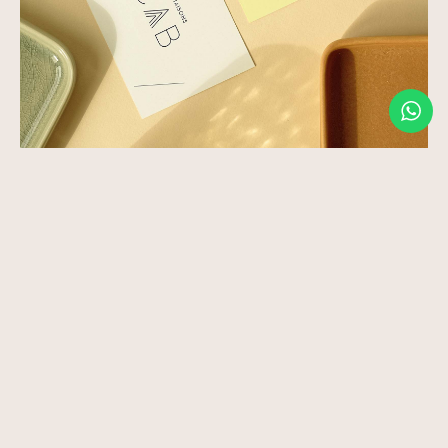
Les maisons CAB
Community management
Création de contenu
Création de site internet
Identité visuelle
Les Maisons CAB sont conçues pour vous
plonger dans un univers où les frontières entre
l’art et la vie quotidienne s’estompent Nous
sommes fiers de…